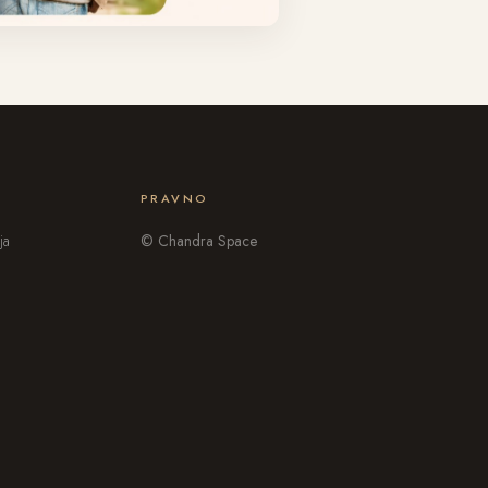
PRAVNO
ja
© Chandra Space