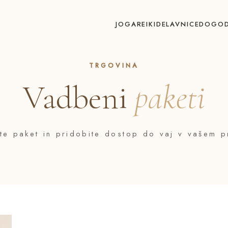
JOGA
REIKI
DELAVNICE
DOGOD
TRGOVINA
Vadbeni
paketi
ite paket in pridobite dostop do vaj v vašem pr