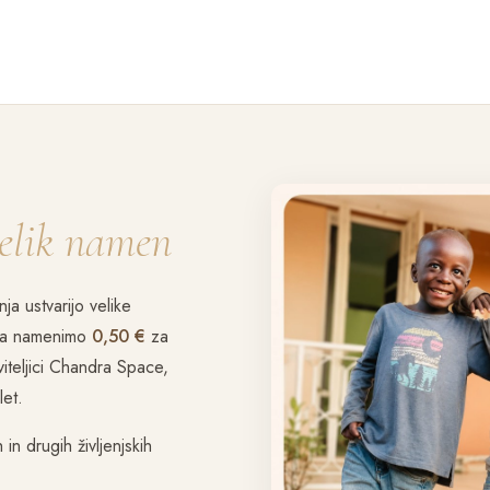
elik namen
a ustvarijo velike
ma namenimo
0,50 €
za
iteljici Chandra Space,
let.
in drugih življenjskih