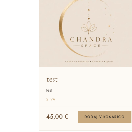
Prijava
Kontakt
Pošlji sporočilo
test
test
2 VAJ
45,00
€
DODAJ V KOŠARICO